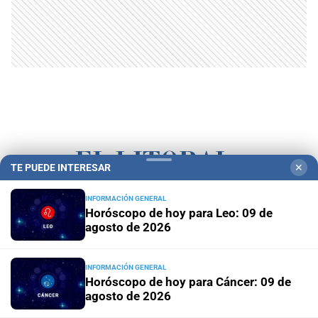
TE PUEDE INTERESAR
✕
INFORMACIÓN GENERAL
Campolitoral
Revista Nosotros
Clasificados
CYD Litoral
Horóscopo de hoy para Leo: 09 de
agosto de 2026
Podcasts
Mirador Provincial
VivíMejor SF
Puerto Negocios
Notife
Educacion SF
INFORMACIÓN GENERAL
Horóscopo de hoy para Cáncer: 09 de
agosto de 2026