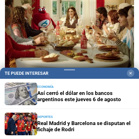
TE PUEDE INTERESAR
✕
Sorteo Aniversario
Quini 6: pozo de $20.000
millones, con 3 millones de dólares del Siempre
ECONOMÍA
Así cerró el dólar en los bancos
Sale
argentinos este jueves 6 de agosto
Visitas guiadas
Las escuelas santafesinas vivirán de
cerca los Juegos Suramericanos 2026
DEPORTES
Real Madrid y Barcelona se disputan el
fichaje de Rodri
Doble alerta meteorológico
Así avanza la tormenta por