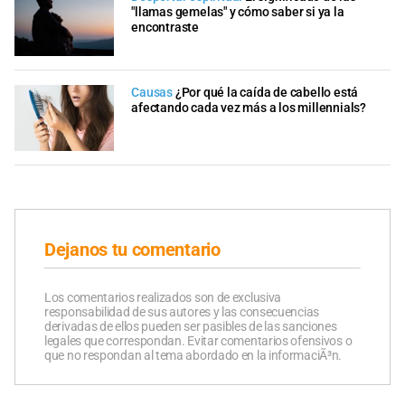
"llamas gemelas" y cómo saber si ya la
encontraste
Causas
¿Por qué la caída de cabello está
afectando cada vez más a los millennials?
Dejanos tu comentario
Los comentarios realizados son de exclusiva
responsabilidad de sus autores y las consecuencias
derivadas de ellos pueden ser pasibles de las sanciones
legales que correspondan. Evitar comentarios ofensivos o
que no respondan al tema abordado en la informaciÃ³n.