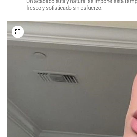
Un acabado sutil y natural se impone esta tempo
fresco y sofisticado sin esfuerzo.