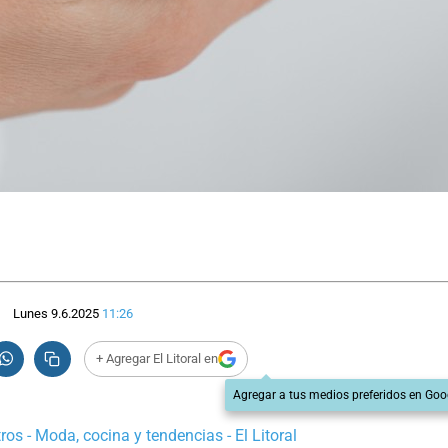
Lunes 9.6.2025
11:26
+ Agregar El Litoral en
Agregar a tus medios preferidos en Goo
os - Moda, cocina y tendencias - El Litoral