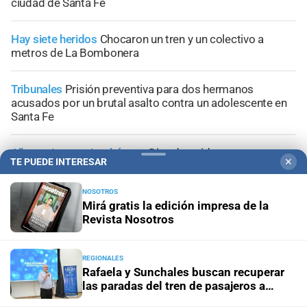
ciudad de Santa Fe
Hay siete heridos
Chocaron un tren y un colectivo a
metros de La Bombonera
Tribunales
Prisión preventiva para dos hermanos
acusados por un brutal asalto contra un adolescente en
Santa Fe
Allanamientos simultáneos
Diez detenidos por un
TE PUEDE INTERESAR
✕
megaoperativo contra el microtráfico en San Justo
NOSOTROS
Mirá gratis la edición impresa de la
Revista Nosotros
+
Información General
REGIONALES
Rafaela y Sunchales buscan recuperar
las paradas del tren de pasajeros a
Buenos Aires y Tucumán