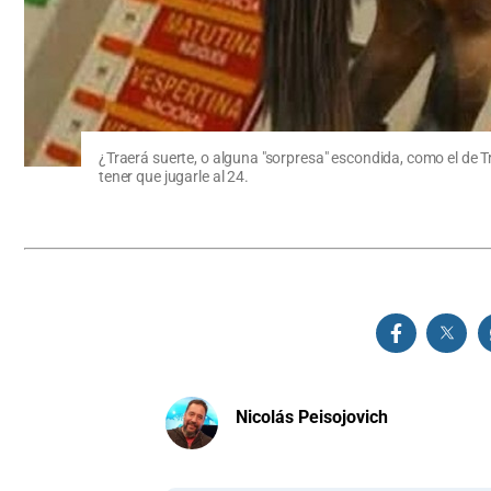
¿Traerá suerte, o alguna "sorpresa" escondida, como el de T
tener que jugarle al 24.
Nicolás Peisojovich