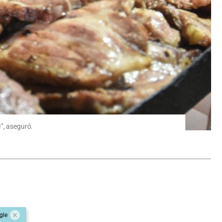
!”, aseguró.
gle