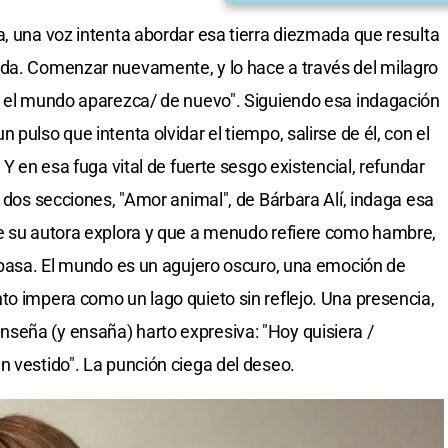
a, una voz intenta abordar esa tierra diezmada que resulta
ida. Comenzar nuevamente, y lo hace a través del milagro
ue el mundo aparezca/ de nuevo". Siguiendo esa indagación
pulso que intenta olvidar el tiempo, salirse de él, con el
 Y en esa fuga vital de fuerte sesgo existencial, refundar
n dos secciones, "Amor animal", de Bárbara Alí, indaga esa
ue su autora explora y que a menudo refiere como hambre,
rebasa. El mundo es un agujero oscuro, una emoción de
to impera como un lago quieto sin reflejo. Una presencia,
seña (y ensaña) harto expresiva: "Hoy quisiera /
n vestido". La punción ciega del deseo.