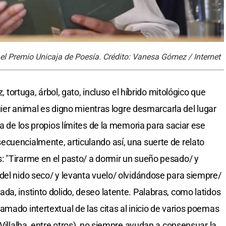
 el Premio Unicaja de Poesía. Crédito: Vanesa Gómez / Internet
z, tortuga, árbol, gato, incluso el híbrido mitológico que
quier animal es digno mientras logre desmarcarla del lugar
ra de los propios límites de la memoria para saciar ese
cuencialmente, articulando así, una suerte de relato
: "Tirarme en el pasto/ a dormir un sueño pesado/ y
del nido seco/ y levanta vuelo/ olvidándose para siempre/
da, instinto dolido, deseo latente. Palabras, como latidos
mado intertextual de las citas al inicio de varios poemas
 Villalba, entre otros), no siempre ayudan a consensuar la