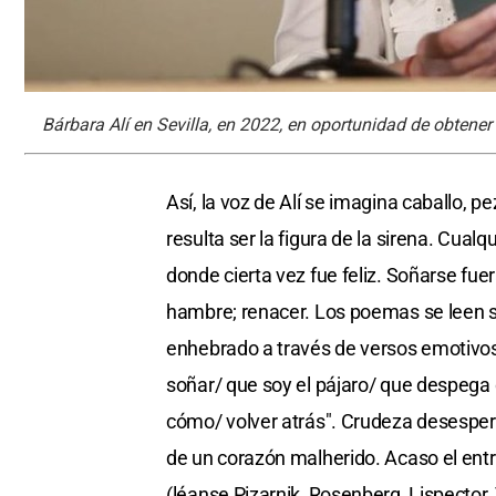
Bárbara Alí en Sevilla, en 2022, en oportunidad de obtener
Así, la voz de Alí se imagina caballo, pe
resulta ser la figura de la sirena. Cual
donde cierta vez fue feliz. Soñarse fue
hambre; renacer. Los poemas se leen se
enhebrado a través de versos emotivos
soñar/ que soy el pájaro/ que despega 
cómo/ volver atrás". Crudeza desespera
de un corazón malherido. Acaso el entra
(léanse Pizarnik, Rosenberg, Lispector,