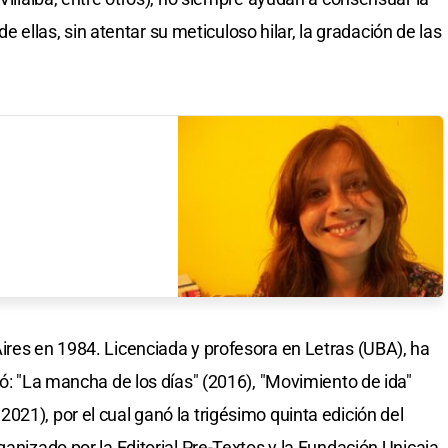
 de ellas, sin atentar su meticuloso hilar, la gradación de las
ires en 1984. Licenciada y profesora en Letras (UBA), ha
có: "La mancha de los días" (2016), "Movimiento de ida"
21), por el cual ganó la trigésimo quinta edición del
ganizado por la Editorial Pre-Textos y la Fundación Unicaja.