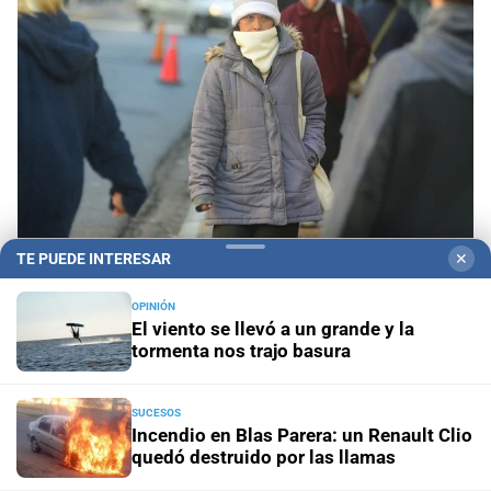
TE PUEDE INTERESAR
✕
Pronóstico nacional
Frío extremo: 13 provincias
están bajo alerta amarilla por temperaturas bajas
OPINIÓN
El viento se llevó a un grande y la
tormenta nos trajo basura
Aniversario
El Litoral cumplió 108 años y celebró la
trayectoria de empleados que son parte de su historia
SUCESOS
Panorama astrológico
Horóscopo de hoy 9 de agosto de
Incendio en Blas Parera: un Renault Clio
2026
quedó destruido por las llamas