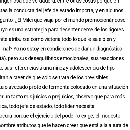
ngeniosa que verdadera, entre otras cosas porque en
as la conducta del jefe de estado importa, y en algunos
gunto: ¿El Milei que viaja por el mundo promocionándose
suyo es una estrategia para desentenderse de los rigores
ite atribuirse como victoria todo lo que le sale bien y
le mal? Yo no estoy en condiciones de dar un diagnóstico
está), pero sus desequilibrios emocionales, sus reacciones
, sus referencias a una niñez y adolescencia de hijo
tan a creer de que solo se trata de los previsibles
ta o avezado piloto de tormenta colocado en una situación
ar un tanto mis juicios o prejuicios, observo que para más
tica, todo jefe de estado, todo líder necesita
ocura porque el ejercicio del poder lo exige, el modesto
hombre atributos que le hacen creer que está a la altura de