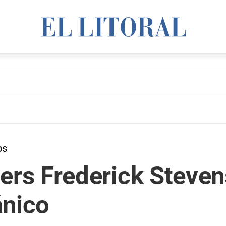
os
s Frederick Stevens
ánico