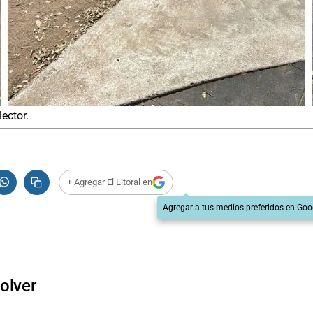
ector.
+ Agregar El Litoral en
Agregar a tus medios preferidos en Goo
olver