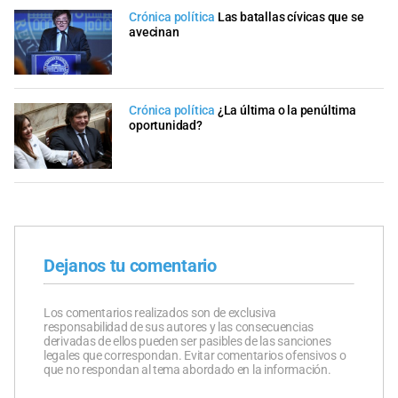
Crónica política
Las batallas cívicas que se
avecinan
Crónica política
¿La última o la penúltima
oportunidad?
Dejanos tu comentario
Los comentarios realizados son de exclusiva
responsabilidad de sus autores y las consecuencias
derivadas de ellos pueden ser pasibles de las sanciones
legales que correspondan. Evitar comentarios ofensivos o
que no respondan al tema abordado en la información.