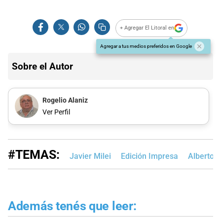
+ Agregar El Litoral en
Agregar a tus medios preferidos en Google
Sobre el Autor
Rogelio Alaniz
Ver Perfil
#TEMAS:
Javier Milei
Edición Impresa
Alberto 
Además tenés que leer: