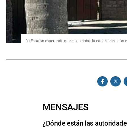
"¿¿Estarán esperando que caiga sobre la cabeza de algún c
MENSAJES
¿Dónde están las autoridade