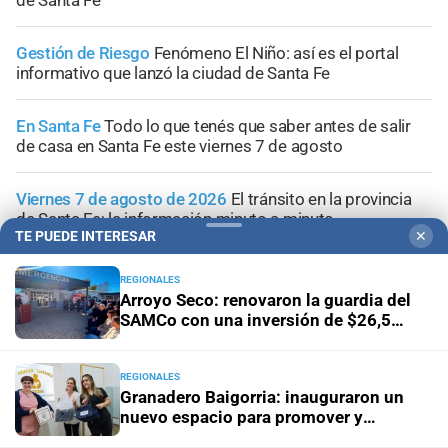
de Santa Fe
Gestión de Riesgo
Fenómeno El Niño: así es el portal
informativo que lanzó la ciudad de Santa Fe
En Santa Fe
Todo lo que tenés que saber antes de salir
de casa en Santa Fe este viernes 7 de agosto
Viernes 7 de agosto de 2026
El tránsito en la provincia
de Santa Fe; la información minuto a minuto
TE PUEDE INTERESAR
✕
REGIONALES
Arroyo Seco: renovaron la guardia del
SAMCo con una inversión de $26,5
+
Sucesos
millones
REGIONALES
Granadero Baigorria: inauguraron un
nuevo espacio para promover y
sostener la lactancia materna