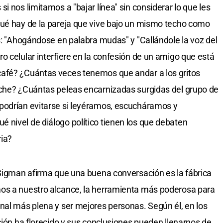
i nos limitamos a "bajar línea" sin considerar lo que les
qué hay de la pareja que vive bajo un mismo techo como
os: "Ahogándose en palabra mudas" y "Callándole la voz del
o celular interfiere en la confesión de un amigo que está
afé? ¿Cuántas veces tenemos que andar a los gritos
iche? ¿Cuántas peleas encarnizadas surgidas del grupo de
podrían evitarse si leyéramos, escucháramos y
nivel de diálogo político tienen los que debaten
ia?
 Sigman afirma que una buena conversación es la fábrica
os a nuestro alcance, la herramienta más poderosa para
nal más plena y ser mejores personas. Según él, en los
ción ha florecido y sus conclusiones pueden llenarnos de