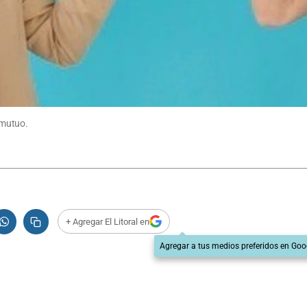
 mutuo.
+ Agregar El Litoral en
Agregar a tus medios preferidos en Goo