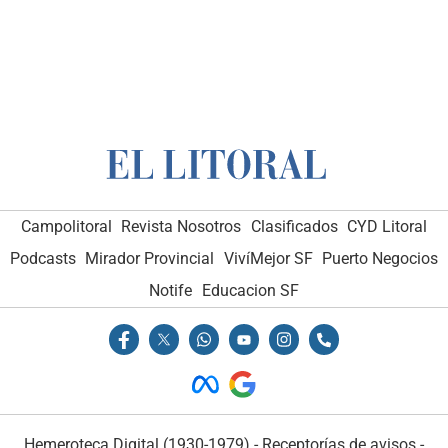
Campolitoral
Revista Nosotros
Clasificados
CYD Litoral
Podcasts
Mirador Provincial
VivíMejor SF
Puerto Negocios
Notife
Educacion SF
Hemeroteca Digital (1930-1979)
-
Receptorías de avisos
-