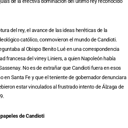
quias de la efectiva dominación del último rey reconocido
ura del rey, el avance de las ideas heréticas de la
ideológico católico, conmovieron el mundo de Candioti.
eguntaba al Obispo Benito Lué en una correspondencia
dad francesa del virrey Liniers, a quien Napoleón había
assenay. No es de extrañar que Candioti fuera en esos
smo en Santa Fe y que el teniente de gobernador denunciara
bieron estar vinculados al frustrado intento de Álzaga de
9.
papeles de Candioti