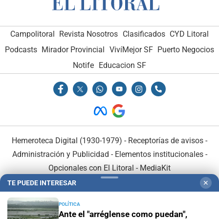
Campolitoral
Revista Nosotros
Clasificados
CYD Litoral
Podcasts
Mirador Provincial
VivíMejor SF
Puerto Negocios
Notife
Educacion SF
Hemeroteca Digital (1930-1979)
-
Receptorías de avisos
-
Administración y Publicidad
-
Elementos institucionales
-
Opcionales con El Litoral
-
MediaKit
TE PUEDE INTERESAR
✕
El Litoral es miembro de:
POLÍTICA
Ante el "arréglense como puedan",