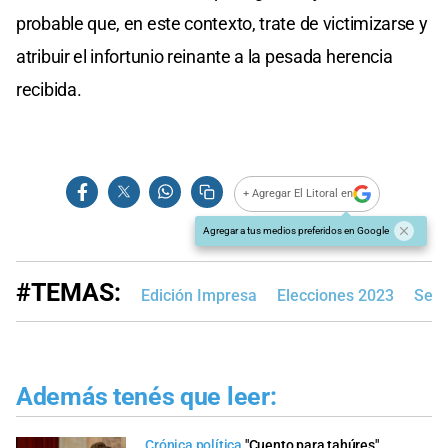
probable que, en este contexto, trate de victimizarse y
atribuir el infortunio reinante a la pesada herencia
recibida.
+ Agregar El Litoral en
Agregar a tus medios preferidos en Google
#TEMAS:
Edición Impresa
Elecciones 2023
Serg
Además tenés que leer:
Crónica política
"Cuento para tahúres"