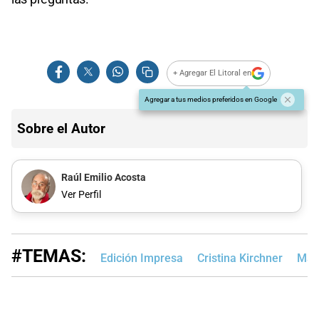
+ Agregar El Litoral en
Agregar a tus medios preferidos en Google
Sobre el Autor
Raúl Emilio Acosta
Ver Perfil
#TEMAS:
Edición Impresa
Cristina Kirchner
Maur