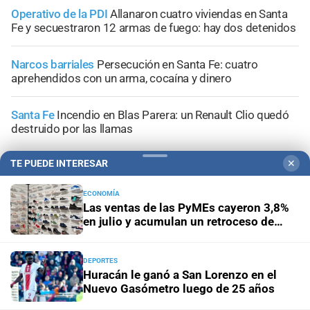
Operativo de la PDI
Allanaron cuatro viviendas en Santa
Fe y secuestraron 12 armas de fuego: hay dos detenidos
Narcos barriales
Persecución en Santa Fe: cuatro
aprehendidos con un arma, cocaína y dinero
Santa Fe
Incendio en Blas Parera: un Renault Clio quedó
destruido por las llamas
TE PUEDE INTERESAR
✕
ECONOMÍA
Las ventas de las PyMEs cayeron 3,8%
+
Información General
en julio y acumulan un retroceso de
2,7% en lo que va del año
DEPORTES
Huracán le ganó a San Lorenzo en el
Nuevo Gasómetro luego de 25 años