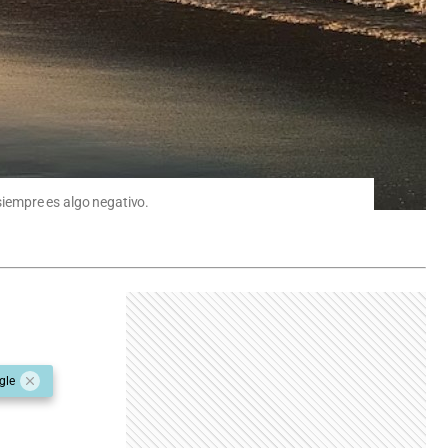
iempre es algo negativo.
gle