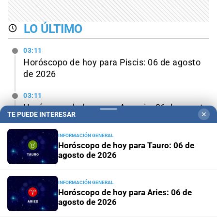
LO ÚLTIMO
03:11
Horóscopo de hoy para Piscis: 06 de agosto
de 2026
03:11
Horóscopo de hoy para Acuario: 06 de agosto
TE PUEDE INTERESAR
✕
de 2026
INFORMACIÓN GENERAL
03:11
Horóscopo de hoy para Tauro: 06 de
Horóscopo de hoy para Capricornio: 06 de
agosto de 2026
agosto de 2026
INFORMACIÓN GENERAL
03:11
Horóscopo de hoy para Aries: 06 de
Horóscopo de hoy para Sagitario: 06 de
agosto de 2026
agosto de 2026