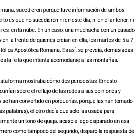
emana, sucedieron porque tuve información de ambos
to es que no sucedieron ni en este día, ni en el anterior, ni
aires, en la nube. En un caso, una muchacha con un pasado
en la frente de quienes creían en ella, los martes de 5 a 7
Católica Apostólica Romana. Es así, se preveía, demasiadas
es la fe la que intenta acomodarse a las montañas.
 plataforma mostraba cómo dos periodistas, Ernesto
rían sobre el reflujo de las redes a sus opiniones y
s se han convertido en porquerías, porque las han tomado
s palabras), el otro decía que solo las usaba para
temente un tono de queja, acaso el ego disparado en esa
rimero como tampoco del segundo, disparó la respuesta de