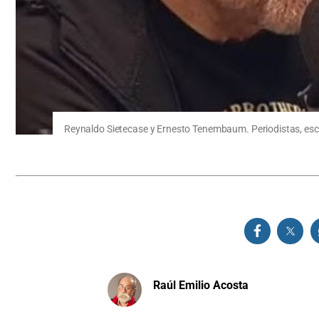
Reynaldo Sietecase y Ernesto Tenembaum. Periodistas, escri
Raúl Emilio Acosta