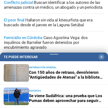
Conflicto judicial
Buscan identificar a los autores de las
amenazas contra un médico, un abogado y un periodista
El peor final
Hallaron sin vida al kitesurfista que era
buscado desde el jueves en la Laguna Setúbal
Femicidio en Córdoba
Caso Agostina Vega: dos
inquilinos de Barrelier fueron detenidos por
encubrimiento agravado
TE PUEDE INTERESAR
✕
INFORMACIÓN GENERAL
Con 150 años de retraso, devolvieron
+
Información General
"Antigüedades de Atenas" a la biblioteca
de Kiama
DEPORTES
Se viene Sudáfrica: una prueba que Los
Pumas deben aprovechar para seguir
creciendo