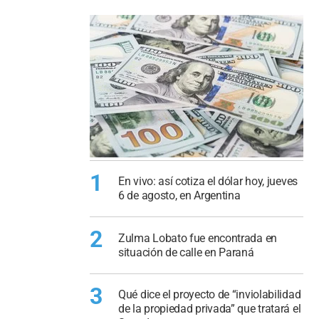
1
En vivo: así cotiza el dólar hoy, jueves
6 de agosto, en Argentina
2
Zulma Lobato fue encontrada en
situación de calle en Paraná
3
Qué dice el proyecto de “inviolabilidad
de la propiedad privada” que tratará el