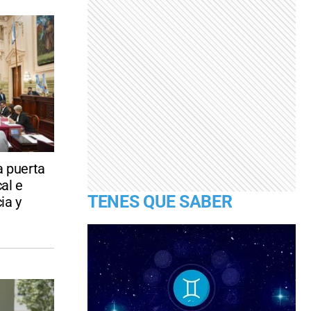
a puerta
cal e
TENES QUE SABER
ia y