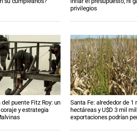
en su cumpleaños?
inflar el presupuesto, ni 
privilegios
 del puente Fitz Roy: un
Santa Fe: alrededor de 1 
coraje y estrategia
hectáreas y U$D 3 mil mi
Malvinas
exportaciones podrían pe