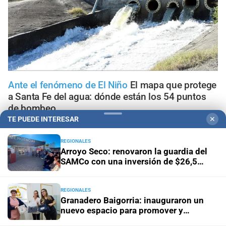
Ante el fenómeno de El Niño
El mapa que protege
a Santa Fe del agua: dónde están los 54 puntos
de bombeo
TE PUEDE INTERESAR
✕
Clima
Qué dice el pronóstico de este sábado en la ciudad
REGIONALES
de Santa Fe
Arroyo Seco: renovaron la guardia del
SAMCo con una inversión de $26,5
millones
Gestión de Riesgo
Fenómeno El Niño: así es el portal
informativo que lanzó la ciudad de Santa Fe
REGIONALES
Granadero Baigorria: inauguraron un
En Santa Fe
Todo lo que tenés que saber antes de salir
nuevo espacio para promover y
de casa en Santa Fe este viernes 7 de agosto
sostener la lactancia materna