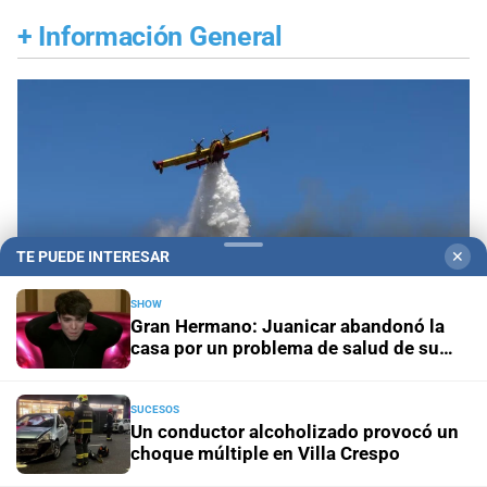
+
Información General
TE PUEDE INTERESAR
✕
SHOW
Gran Hermano: Juanicar abandonó la
casa por un problema de salud de su
mamá
Propiedad privada y derechos
Fiscalías
SUCESOS
Un conductor alcoholizado provocó un
ambientales cuestionan la reforma por su posible
choque múltiple en Villa Crespo
regresión en materia ambiental