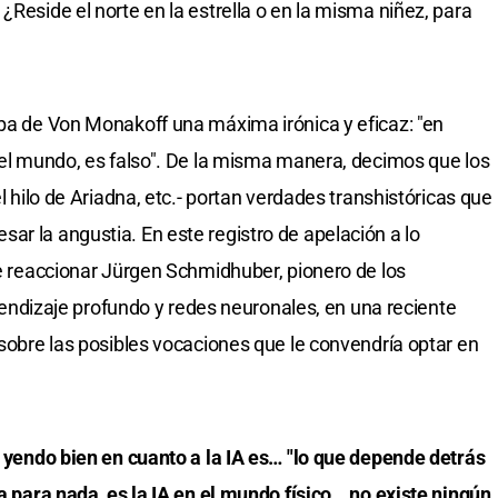
¿Reside el norte en la estrella o en la misma niñez, para
aba de Von Monakoff una máxima irónica y eficaz: "en
o el mundo, es falso". De la misma manera, decimos que los
el hilo de Ariadna, etc.- portan verdades transhistóricas que
ar la angustia. En este registro de apelación a lo
te reaccionar Jürgen Schmidhuber, pionero de los
aprendizaje profundo y redes neuronales, en una reciente
 sobre las posibles vocaciones que le convendría optar en
tá yendo bien en cuanto a la IA es… "lo que depende detrás
na para nada, es la IA en el mundo físico… no existe ningún