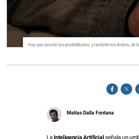
Hay que asumir las posibilidades, y también los límites, de la i
Matías Dalla Fontana
La
Inteligencia Artificial
señala un umb