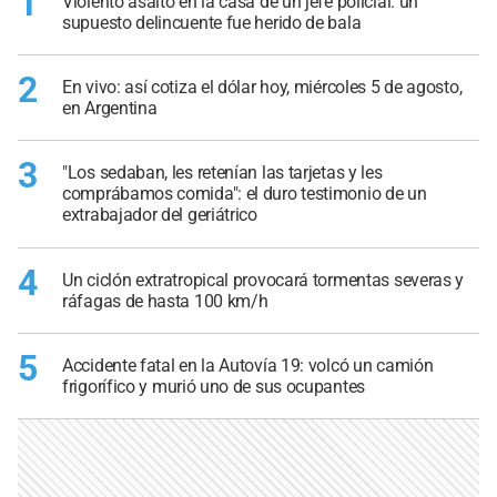
1
Violento asalto en la casa de un jefe policial: un
supuesto delincuente fue herido de bala
2
En vivo: así cotiza el dólar hoy, miércoles 5 de agosto,
en Argentina
3
"Los sedaban, les retenían las tarjetas y les
comprábamos comida": el duro testimonio de un
extrabajador del geriátrico
4
Un ciclón extratropical provocará tormentas severas y
ráfagas de hasta 100 km/h
5
Accidente fatal en la Autovía 19: volcó un camión
frigorífico y murió uno de sus ocupantes