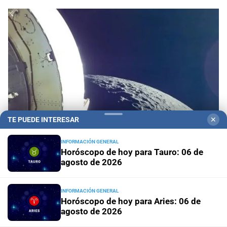
TE PUEDE INTERESAR
✕
INFORMACIÓN GENERAL
Horóscopo de hoy para Tauro: 06 de
agosto de 2026
La explicación oficial
La NASA anunció que un
cohete de SpaceX impactó contra la Luna
INFORMACIÓN GENERAL
Horóscopo de hoy para Aries: 06 de
Domingo 9 de agosto
A cuánto asciende el fabuloso
agosto de 2026
pozo acumulado para el próximo sorteo del Quini 6