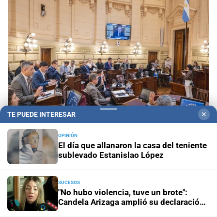
TE PUEDE INTERESAR
✕
OPINIÓN
Media sanción para la emergencia
El Senado
El día que allanaron la casa del teniente
abrió el paraguas antes de que llegue El Niño
sublevado Estanislao López
Media sanción
Avanzó en el Senado un proyecto para la
SUCESOS
participación ciudadana prometida por la Reforma 2025
"No hubo violencia, tuve un brote":
Candela Arizaga amplió su declaración
y desligó a Facundo Moyano
Industria
Nuevas reglas para importar líneas de