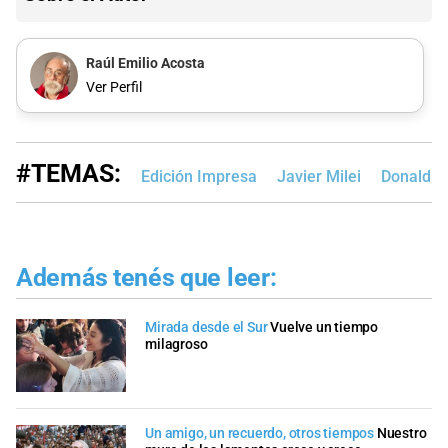
Raúl Emilio Acosta
Ver Perfil
#TEMAS:
Edición Impresa
Javier Milei
Donald 
Además tenés que leer:
Mirada desde el Sur
Vuelve un tiempo
milagroso
Un amigo, un recuerdo, otros tiempos
Nuestro