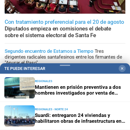
Con tratamiento preferencial para el 20 de agosto
Diputados empieza en comisiones el debate
sobre el sistema electoral de Santa Fe
Segundo encuentro de Estamos a Tiempo
Tres
dirigentes radicales santafesinos entre los firmantes de
"Apurar el Paso"
TE PUEDE INTERESAR
✕
Jornada de Internacionalización
La adaptación climática:
REGIONALES
un desafío integral para Santa Fe y el sur global
Mantienen en prisión preventiva a dos
hombres investigados por venta de
drogas en Avellaneda
Lo confirmó Coudannes
Pullaro viaja a Chile con agenda
productiva vinculada al puerto de Rosario
REGIONALES - NORTE 24
Suardi: entregaron 24 viviendas y
Proyecto de Losada
Contundente rechazo del
habilitaron obras de infraestructura en
radicalismo nacional al dictamen sobre falsas denuncias
el departamento San Cristóbal