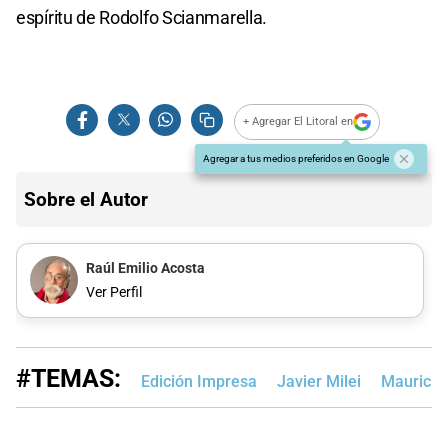
espíritu de Rodolfo Scianmarella.
+ Agregar El Litoral en
Agregar a tus medios preferidos en Google
Sobre el Autor
Raúl Emilio Acosta
Ver Perfil
#TEMAS:
Edición Impresa
Javier Milei
Mauricio