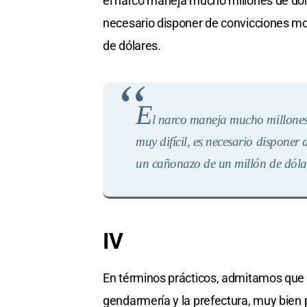
el narco maneja mucho millones de dólar
necesario disponer de convicciones mor
de dólares.
E
l
narco maneja mucho millones d
muy difícil, es necesario disponer 
un cañonazo de un millón de dóla
IV
En términos prácticos, admitamos que si 
gendarmería y la prefectura, muy bien p