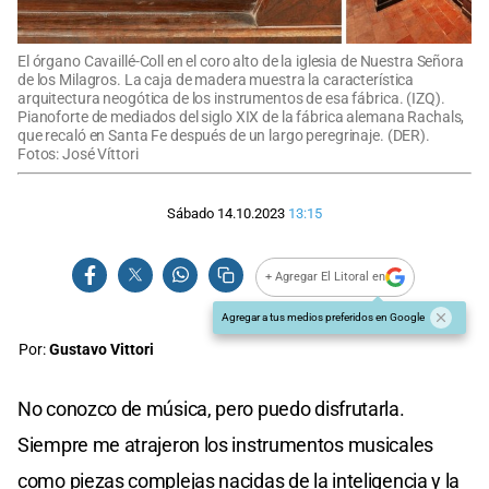
El órgano Cavaillé-Coll en el coro alto de la iglesia de Nuestra Señora
de los Milagros. La caja de madera muestra la característica
arquitectura neogótica de los instrumentos de esa fábrica. (IZQ).
Pianoforte de mediados del siglo XIX de la fábrica alemana Rachals,
que recaló en Santa Fe después de un largo peregrinaje. (DER).
Fotos: José Víttori
Sábado 14.10.2023
13:15
+ Agregar El Litoral en
Agregar a tus medios preferidos en Google
Por:
Gustavo Vittori
No conozco de música, pero puedo disfrutarla.
Siempre me atrajeron los instrumentos musicales
como piezas complejas nacidas de la inteligencia y la