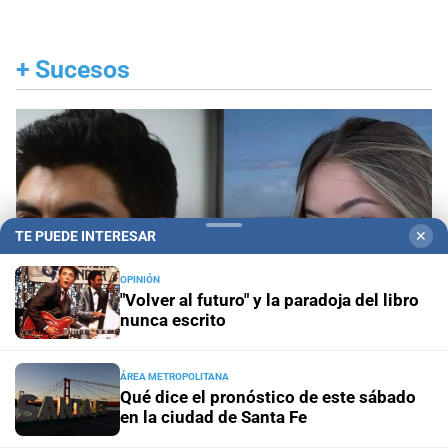
+
Sucesos
TE PUEDE INTERESAR
✕
OPINIÓN
"Volver al futuro" y la paradoja del libro
nunca escrito
ÁREA METROPOLITANA
Qué dice el pronóstico de este sábado
Revés judicial
La Justicia le dijo que no a Facundo
en la ciudad de Santa Fe
Moyano: qué restricciones deberá mantener