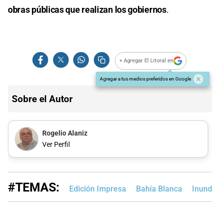
obras públicas que realizan los gobiernos
.
+ Agregar El Litoral en
Agregar a tus medios preferidos en Google
Sobre el Autor
Rogelio Alaniz
Ver Perfil
#TEMAS:
Edición Impresa
Bahía Blanca
Inundac