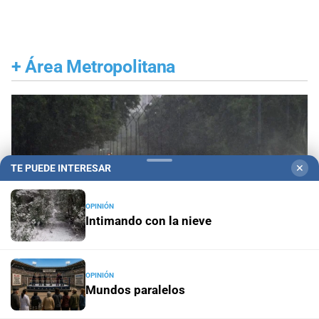
+
Área Metropolitana
TE PUEDE INTERESAR
✕
OPINIÓN
Intimando con la nieve
OPINIÓN
Mundos paralelos
Gestión de Riesgo
Fenómeno El Niño: así es el