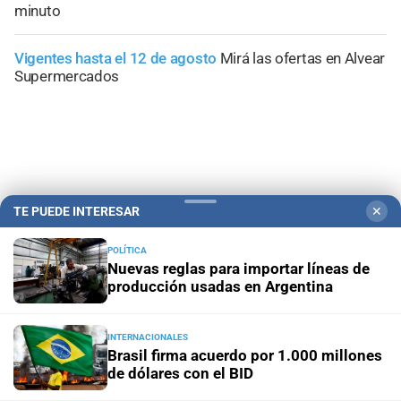
minuto
Vigentes hasta el 12 de agosto
Mirá las ofertas en Alvear
Supermercados
TE PUEDE INTERESAR
✕
POLÍTICA
Nuevas reglas para importar líneas de
producción usadas en Argentina
Campolitoral
Revista Nosotros
Clasificados
CYD Litoral
INTERNACIONALES
Brasil firma acuerdo por 1.000 millones
Podcasts
Mirador Provincial
VivíMejor SF
Puerto Negocios
de dólares con el BID
Notife
Educacion SF