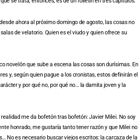
que se trata, entonces, es de un folletín en tres capítulos.
, desde ahora al próximo domingo de agosto, las cosas no
 salas de velatorio. Quien es el viudo y quien ofrece su
o novelón que sube a escena las cosas son durísimas. En
res y, según quien pague a los cronistas, estos definirán el
carácter y por qué no, por qué no… la damita joven y la
 realidad me da bofetón tras bofetón: Javier Milei. No soy
te honrado, me gustaría tanto tener razón y que Milei no
 No es necesario buscar viejos escritos: la carcaza de la