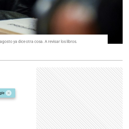
gosto ya dice otra cosa. A revisar los libros.
gle