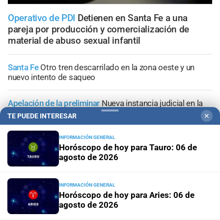
Operativo de PDI
Detienen en Santa Fe a una
pareja por producción y comercialización de
material de abuso sexual infantil
Santa Fe
Otro tren descarrilado en la zona oeste y un
nuevo intento de saqueo
Apelación de la preliminar
Nueva instancia judicial en la
causa por la compra de armas para la Policía de Santa Fe
TE PUEDE INTERESAR
✕
Geriátrico del horror
Ratifican tres denuncias previas al
INFORMACIÓN GENERAL
Horóscopo de hoy para Tauro: 06 de
incendio y piden que la prueba se incorpore a la
agosto de 2026
investigación
En Clucellas
Accidente fatal en la Autovía 19: volcó un
INFORMACIÓN GENERAL
camión frigorífico y murió uno de sus ocupantes
Horóscopo de hoy para Aries: 06 de
agosto de 2026