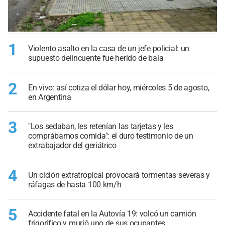
1
Violento asalto en la casa de un jefe policial: un
supuesto delincuente fue herido de bala
2
En vivo: así cotiza el dólar hoy, miércoles 5 de agosto,
en Argentina
3
"Los sedaban, les retenían las tarjetas y les
comprábamos comida": el duro testimonio de un
extrabajador del geriátrico
4
Un ciclón extratropical provocará tormentas severas y
ráfagas de hasta 100 km/h
5
Accidente fatal en la Autovía 19: volcó un camión
frigorífico y murió uno de sus ocupantes