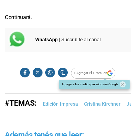
Continuará.
WhatsApp
| Suscribite al canal
+ Agregar El Litoral en
Agregar a tus medios preferidos en Google
#TEMAS:
Edición Impresa
Cristina Kirchner
Javi
Además tenés que leer: