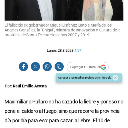
El fallecido ex gobernador Miguel Lisfchitz junto a María de los
Ángeles González, la "Chiqui", ministra de Innovación y Cultura de la
provincia de Santa Fe entre los años 2007 y 2019.
Lunes 28.8.2023
4:57
+ Agregar El Litoral en
Agregar a tus medios preferidos en Google
Por:
Raúl Emilio Acosta
Maximiliano Pullaro no ha cazado la liebre y por eso no
pone el caldero al fuego, sino que recorre la provincia
día por día para eso: para cazar la liebre. El 10 de