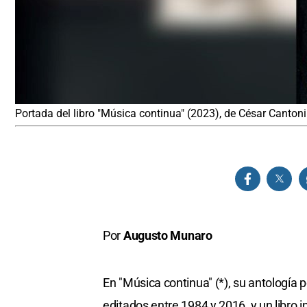
Portada del libro "Música continua" (2023), de César Cantoni
Por
Augusto Munaro
En "Música continua" (*), su antología
editados entre 1984 y 2016, y un libro i