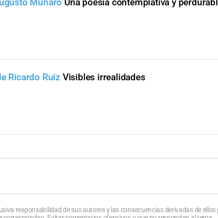
 Augusto Munaro
Una poesía contemplativa y perdurab
de Ricardo Ruiz
Visibles irrealidades
usiva responsabilidad de sus autores y las consecuencias derivadas de ellos
que correspondan. Evitar comentarios ofensivos o que no respondan al tema