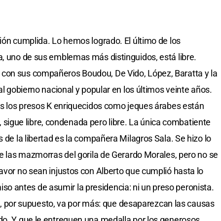
ión cumplida. Lo hemos logrado. El último de los
a, uno de sus emblemas más distinguidos, está libre.
con sus compañeros Boudou, De Vido, López, Baratta y la
al gobierno nacional y popular en los últimos veinte años.
dos los presos K enriquecidos como jeques árabes están
je, sigue libre, condenada pero libre. La única combatiente
s de la libertad es la compañera Milagros Sala. Se hizo lo
de las mazmorras del gorila de Gerardo Morales, pero no se
avor no sean injustos con Alberto que cumplió hasta lo
 antes de asumir la presidencia: ni un preso peronista.
tina, por supuesto, va por más: que desaparezcan las causas
do. Y que le entreguen una medalla por los generosos