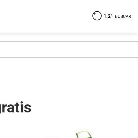
1.2°
BUSCAR
gratis