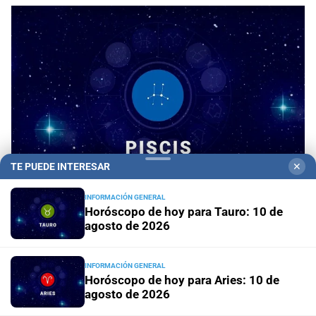
TE PUEDE INTERESAR
✕
INFORMACIÓN GENERAL
Horóscopo de hoy para Tauro: 10 de
Horóscopo del día
Horóscopo de hoy para Piscis:
agosto de 2026
10 de agosto de 2026
INFORMACIÓN GENERAL
Horóscopo del día
Horóscopo de hoy para Acuario: 10
Horóscopo de hoy para Aries: 10 de
de agosto de 2026
agosto de 2026