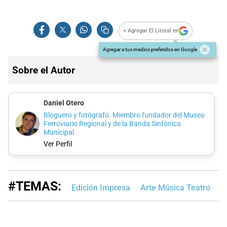
+ Agregar El Litoral en
Agregar a tus medios preferidos en Google
Sobre el Autor
Daniel Otero
Bloguero y fotógrafo. Miembro fundador del Museo
Ferroviario Regional y de la Banda Sinfónica
Municipal.
Ver Perfil
#TEMAS:
Edición Impresa
Arte Música Teatro
A