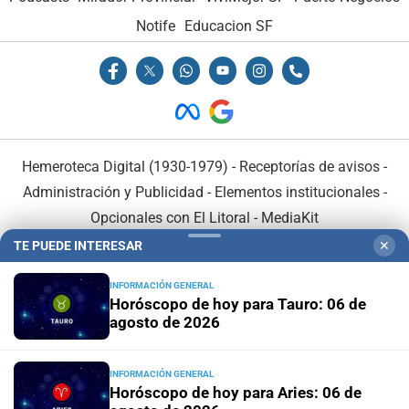
Notife
Educacion SF
Hemeroteca Digital (1930-1979)
-
Receptorías de avisos
-
Administración y Publicidad
-
Elementos institucionales
-
Opcionales con El Litoral
-
MediaKit
TE PUEDE INTERESAR
✕
El Litoral es miembro de:
INFORMACIÓN GENERAL
Horóscopo de hoy para Tauro: 06 de
agosto de 2026
INFORMACIÓN GENERAL
En Asociación con:
Horóscopo de hoy para Aries: 06 de