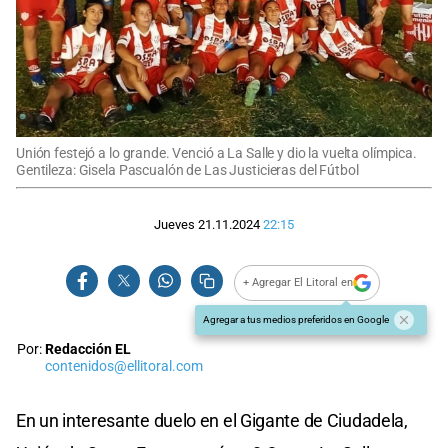
Unión festejó a lo grande. Venció a La Salle y dio la vuelta olímpica.
Gentileza: Gisela Pascualón de Las Justicieras del Fútbol
Jueves 21.11.2024
22:15
+ Agregar El Litoral en
Agregar a tus medios preferidos en Google
Por:
Redacción EL
contenidos@ellitoral.com
En un interesante duelo en el Gigante de Ciudadela,