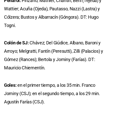
Peñarol:
Pinzano; Mathier, Chantiri, Berli (Tejeda) y
Wattier; Acuña (Ojeda), Pautasso, Nazzi (Lastra) y
Cólzera; Bustos y Albarracín (Góngora). DT: Hugo
Togni.
Colón de SJ:
Chávez; Del Giúdice, Albano, Baroni y
Arroyo; Melgratti, Fantín (Peresutti), Zilli (Palacios) y
Gómez (Rances); Bertola y Jominy (Farías). DT:
Mauricio Chiementín.
Goles:
en el primer tiempo, a los 35 min. Franco
Jominy (CSJ); en el segundo tiempo, a los 29 min.
Agustín Farías (CSJ).