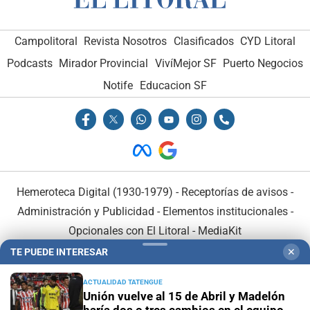
Campolitoral
Revista Nosotros
Clasificados
CYD Litoral
Podcasts
Mirador Provincial
VivíMejor SF
Puerto Negocios
Notife
Educacion SF
Hemeroteca Digital (1930-1979)
-
Receptorías de avisos
-
Administración y Publicidad
-
Elementos institucionales
-
Opcionales con El Litoral
-
MediaKit
TE PUEDE INTERESAR
✕
El Litoral es miembro de:
ACTUALIDAD TATENGUE
Unión vuelve al 15 de Abril y Madelón