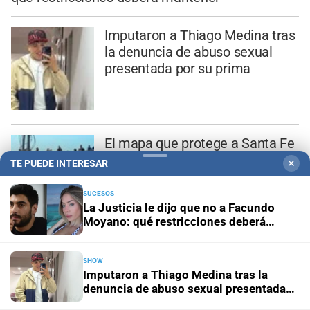
Imputaron a Thiago Medina tras
la denuncia de abuso sexual
presentada por su prima
El mapa que protege a Santa Fe
del agua: dónde están los 54
TE PUEDE INTERESAR
✕
puntos de bombeo
SUCESOS
La Justicia le dijo que no a Facundo
Moyano: qué restricciones deberá
mantener
Rapetti: “Sin más industria y
SHOW
servicios profesionales,
Imputaron a Thiago Medina tras la
Argentina no podrá mejorar su
denuncia de abuso sexual presentada
calidad de vida”
por su prima