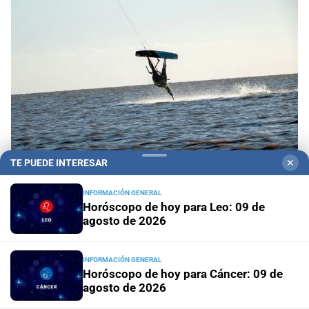
TE PUEDE INTERESAR
✕
1
El viento se llevó a un grande y la tormenta nos trajo
INFORMACIÓN GENERAL
basura
Horóscopo de hoy para Leo: 09 de
agosto de 2026
2
Una balacera en la zona oeste de Santa Fe terminó con
un hombre acribillado
INFORMACIÓN GENERAL
Horóscopo de hoy para Cáncer: 09 de
agosto de 2026
3
Murió Jorge Messi, el papá de Lionel Messi