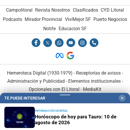
Campolitoral
Revista Nosotros
Clasificados
CYD Litoral
Podcasts
Mirador Provincial
VivíMejor SF
Puerto Negocios
Notife
Educacion SF
Hemeroteca Digital (1930-1979)
-
Receptorías de avisos
-
Administración y Publicidad
-
Elementos institucionales
-
Opcionales con El Litoral
-
MediaKit
TE PUEDE INTERESAR
✕
El Litoral es miembro de:
INFORMACIÓN GENERAL
Horóscopo de hoy para Tauro: 10 de
agosto de 2026