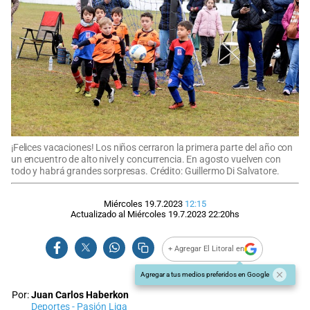
¡Felices vacaciones! Los niños cerraron la primera parte del año con
un encuentro de alto nivel y concurrencia. En agosto vuelven con
todo y habrá grandes sorpresas. Crédito: Guillermo Di Salvatore.
Miércoles 19.7.2023
12:15
Actualizado al
Miércoles 19.7.2023
22:20
hs
+ Agregar El Litoral en
Agregar a tus medios preferidos en Google
Por:
Juan Carlos Haberkon
Deportes - Pasión Liga