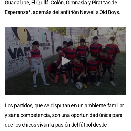
Guadalupe, El Quillá, Colón, Gimnasia y Piratitas de
Esperanza*, además del anfitrión Newell's Old Boys.
0
seconds
Los partidos, que se disputan en un ambiente familiar
of
11
y sana competencia, son una oportunidad única para
seconds
que los chicos vivan la pasión del fútbol desde