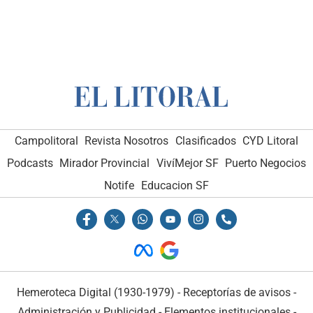
Campolitoral
Revista Nosotros
Clasificados
CYD Litoral
Podcasts
Mirador Provincial
VivíMejor SF
Puerto Negocios
Notife
Educacion SF
Hemeroteca Digital (1930-1979)
-
Receptorías de avisos
-
Administración y Publicidad
-
Elementos institucionales
-