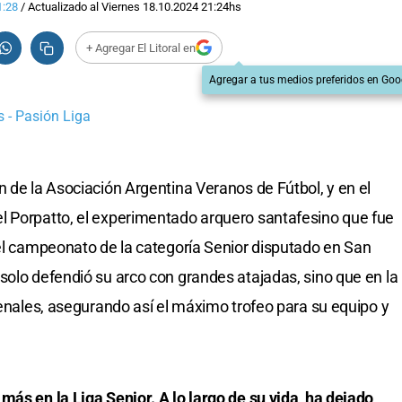
1:28
/
Actualizado al
Viernes 18.10.2024
21:24
hs
+ Agregar El Litoral en
Agregar a tus medios preferidos en Goo
 - Pasión Liga
n de la Asociación Argentina Veranos de Fútbol, y en el
l Porpatto, el experimentado arquero santafesino que fue
 el campeonato de la categoría Senior disputado en San
solo defendió su arco con grandes atajadas, sino que en la
penales, asegurando así el máximo trofeo para su equipo y
más en la Liga Senior. A lo largo de su vida, ha dejado